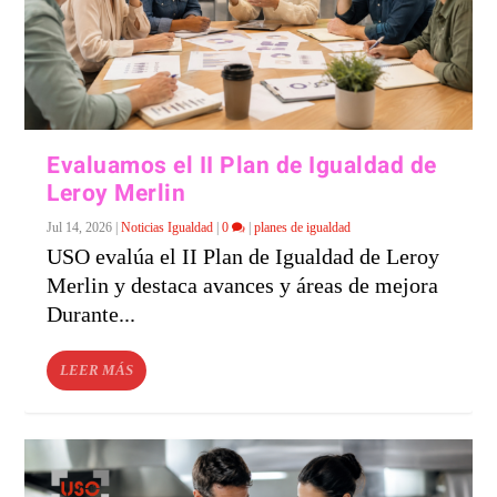
Evaluamos el II Plan de Igualdad de
Leroy Merlin
Jul 14, 2026
|
Noticias Igualdad
|
0
|
planes de igualdad
USO evalúa el II Plan de Igualdad de Leroy
Merlin y destaca avances y áreas de mejora
Durante...
LEER MÁS