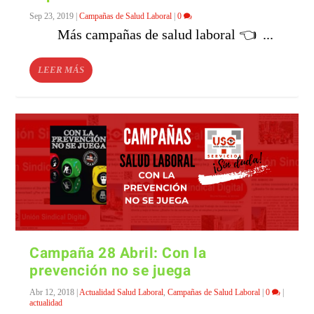
Sep 23, 2019
|
Campañas de Salud Laboral
|
0
Más campañas de salud laboral 👈 ...
LEER MÁS
Campaña 28 Abril: Con la
prevención no se juega
Abr 12, 2018
|
Actualidad Salud Laboral
,
Campañas de Salud Laboral
|
0
|
actualidad