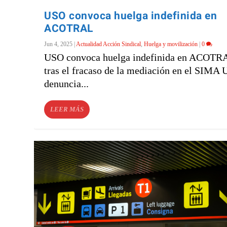
USO convoca huelga indefinida en
ACOTRAL
Jun 4, 2025
|
Actualidad Acción Sindical
,
Huelga y movilización
|
0
USO convoca huelga indefinida en ACOTR
tras el fracaso de la mediación en el SIMA
denuncia...
LEER MÁS