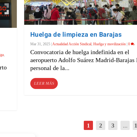
Huelga de limpieza en Barajas
Mar 31, 2025
|
Actualidad Acción Sindical
,
Huelga y movilización
|
0
Convocatoria de huelga indefinida en el
lga
,
aeropuerto Adolfo Suárez Madrid-Barajas 
rto
personal de la...
LEER MÁS
1
2
3
...