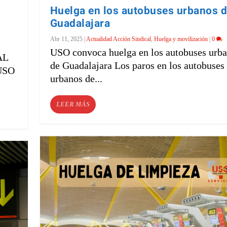
Huelga en los autobuses urbanos 
Guadalajara
Abr 11, 2025
|
Actualidad Acción Sindical
,
Huelga y movilización
|
0
USO convoca huelga en los autobuses urb
AL
de Guadalajara Los paros en los autobuses
 USO
urbanos de...
LEER MÁS