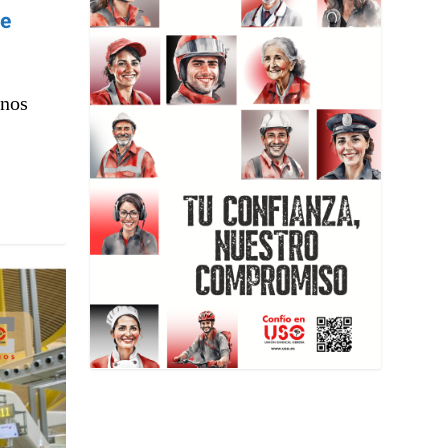
de
anos