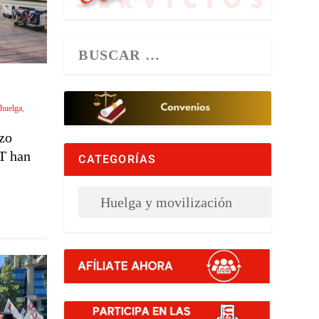
huelga
,
zo
T han
CATEGORÍAS