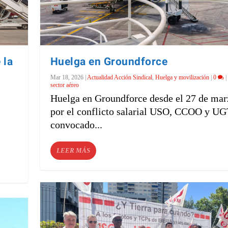
 la
Huelga en Groundforce
Mar 18, 2026
|
Actualidad Acción Sindical
,
Huelga y movilización
|
0
|
sector aéreo
Huelga en Groundforce desde el 27 de mar
por el conflicto salarial USO, CCOO y UG
l
convocado...
LEER MÁS