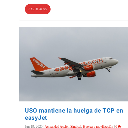
LEER MÁS
USO mantiene la huelga de TCP en
easyJet
Jun 19, 2025
|
Actualidad Acción Sindical
,
Huelga y movilización
|
0