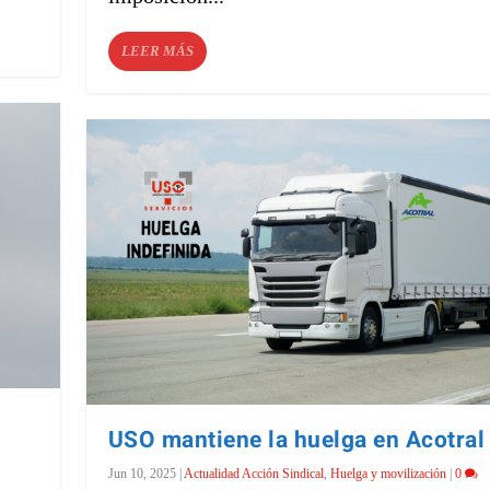
LEER MÁS
USO mantiene la huelga en Acotral
Jun 10, 2025
|
Actualidad Acción Sindical
,
Huelga y movilización
|
0