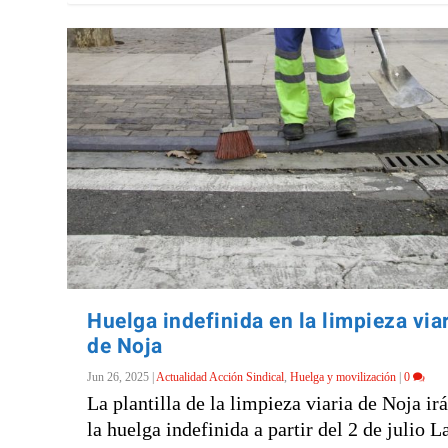
Huelga indefinida en la limpieza via
de Noja
Jun 26, 2025
|
Actualidad Acción Sindical
,
Huelga y movilización
|
0
La plantilla de la limpieza viaria de Noja ir
la huelga indefinida a partir del 2 de julio La