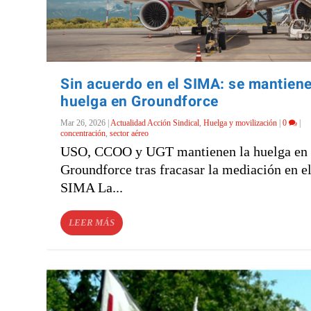
Sin acuerdo en el SIMA: se mantiene
huelga en Groundforce
Mar 26, 2026
|
Actualidad Acción Sindical
,
Huelga y movilización
|
0
|
concentración
,
sector aéreo
USO, CCOO y UGT mantienen la huelga en
Groundforce tras fracasar la mediación en e
SIMA La...
LEER MÁS