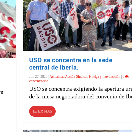
USO se concentra en la sede
central de Iberia.
Jun 27, 2025
|
Actualidad Acción Sindical
,
Huelga y movilización
|
0
|
concentración
USO se concentra exigiendo la apertura ur
re
de la mesa negociadora del convenio de Ibe
LEER MÁS