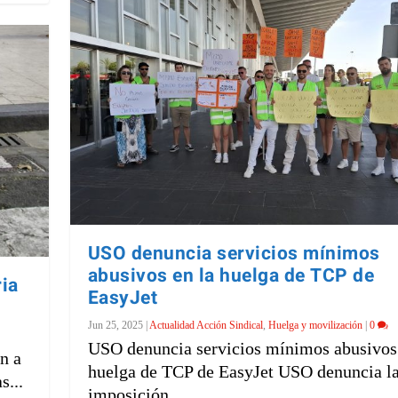
USO denuncia servicios mínimos
abusivos en la huelga de TCP de
ria
EasyJet
Jun 25, 2025
|
Actualidad Acción Sindical
,
Huelga y movilización
|
0
USO denuncia servicios mínimos abusivos 
án a
huelga de TCP de EasyJet USO denuncia l
s...
imposición...