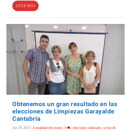
LEER MÁS
Obtenemos un gran resultado en las
elecciones de Limpiezas Garayalde
Cantabria
Jun 29, 2023
|
Actualidad elecciones
|
0
|
elecciones sindicales
,
sector de