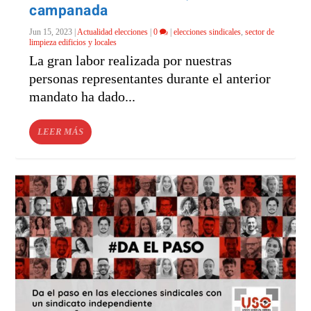
campanada
Jun 15, 2023
|
Actualidad elecciones
|
0
|
elecciones sindicales
,
sector de
limpieza edificios y locales
La gran labor realizada por nuestras
personas representantes durante el anterior
mandato ha dado...
LEER MÁS