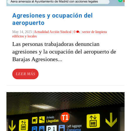
Agresiones y ocupación del
aeropuerto
May 14, 2025
|
Actualidad Acción Sindical
|
0
|
sector de limpieza
edificios y locales
Las personas trabajadoras denuncian
agresiones y la ocupación del aeropuerto de
Barajas Agresiones...
LEER MÁS