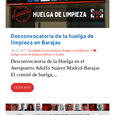
Desconvocatoria de la huelga de
limpieza en Barajas
Abr 8, 2025
|
Actualidad Acción Sindical
,
Huelga y movilización
|
0
|
huelga
,
sector de limpieza edificios y locales
Desconvocatoria de la Huelga en el
Aeropuerto Adolfo Suárez Madrid-Barajas
El comité de huelga,...
LEER MÁS