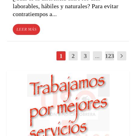
laborables, hábiles y naturales? Para evitar
contratiempos a...
LEER MÁS
1
2
3
...
123