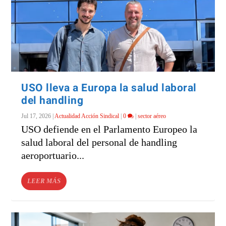
USO lleva a Europa la salud laboral
del handling
Jul 17, 2026
|
Actualidad Acción Sindical
|
0
|
sector aéreo
USO defiende en el Parlamento Europeo la
salud laboral del personal de handling
aeroportuario...
LEER MÁS