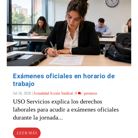
Exámenes oficiales en horario de
trabajo
Jul 16, 2026
|
Actualidad Acción Sindical
|
0
|
permisos
USO Servicios explica los derechos
laborales para acudir a exámenes oficiales
durante la jornada...
LEER MÁS