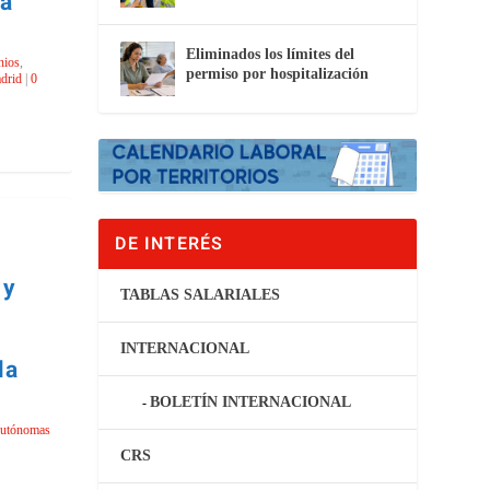
la
Eliminados los límites del
nios
,
permiso por hospitalización
drid
|
0
DE INTERÉS
 y
TABLAS SALARIALES
INTERNACIONAL
la
BOLETÍN INTERNACIONAL
Autónomas
CRS