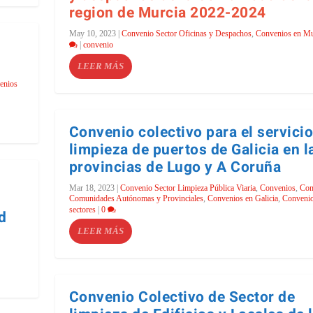
region de Murcia 2022-2024
May 10, 2023
|
Convenio Sector Oficinas y Despachos
,
Convenios en Mu
|
convenio
LEER MÁS
enios
Convenio colectivo para el servici
limpieza de puertos de Galicia en l
provincias de Lugo y A Coruña
Mar 18, 2023
|
Convenio Sector Limpieza Pública Viaria
,
Convenios
,
Con
Comunidades Autónomas y Provinciales
,
Convenios en Galicia
,
Convenio
sectores
|
0
d
LEER MÁS
Convenio Colectivo de Sector de