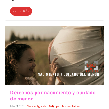
LEER MÁS
Derechos por nacimiento y cuidado
de menor
May 3, 2026
|
Noticias Igualdad
|
0
|
permisos retribuidos