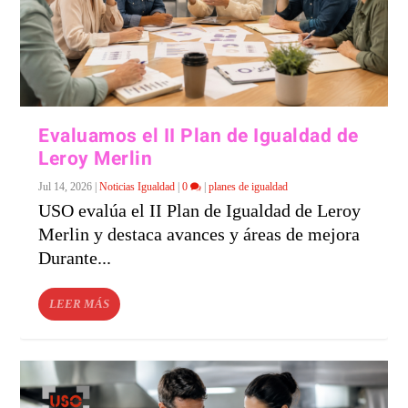
Evaluamos el II Plan de Igualdad de
Leroy Merlin
Jul 14, 2026
|
Noticias Igualdad
|
0
|
planes de igualdad
USO evalúa el II Plan de Igualdad de Leroy
Merlin y destaca avances y áreas de mejora
Durante...
LEER MÁS