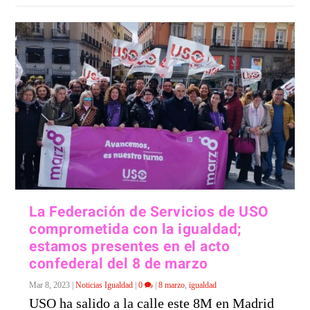
La Federación de Servicios de USO
comprometida con la igualdad;
estamos presentes en el acto
confederal del 8 de marzo
Mar 8, 2023
|
Noticias Igualdad
|
0
|
8 marzo
,
igualdad
USO ha salido a la calle este 8M en Madrid