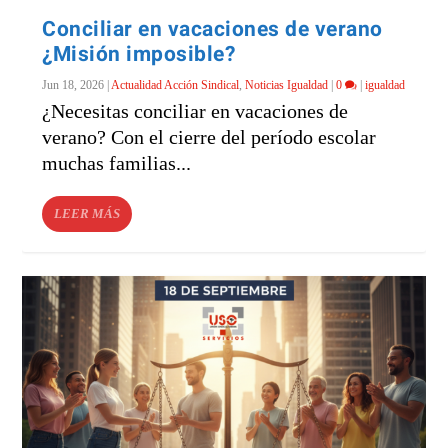
Conciliar en vacaciones de verano
¿Misión imposible?
Jun 18, 2026
|
Actualidad Acción Sindical
,
Noticias Igualdad
|
0
|
igualdad
¿Necesitas conciliar en vacaciones de
verano? Con el cierre del período escolar
muchas familias...
LEER MÁS