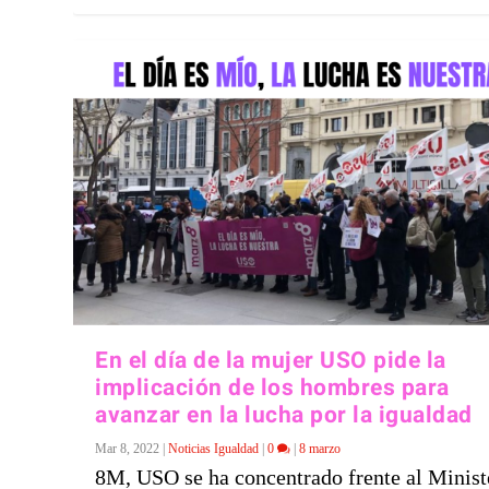
En el día de la mujer USO pide la
implicación de los hombres para
avanzar en la lucha por la igualdad
Mar 8, 2022
|
Noticias Igualdad
|
0
|
8 marzo
8M, USO se ha concentrado frente al Minist