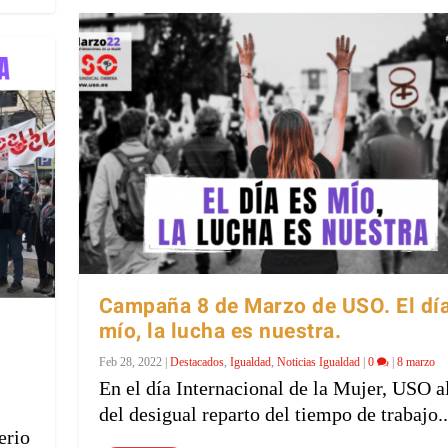
Campaña 8 de Marzo de USO. El dí
mío, la lucha es nuestra.
Feb 28, 2022
|
Destacados
,
Igualdad
,
Noticias Igualdad
|
0
|
8 marzo
En el día Internacional de la Mujer, USO a
del desigual reparto del tiempo de trabajo..
erio