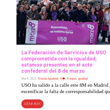
La Federación de Servicios de USO
comprometida con la igualdad;
estamos presentes en el acto
confederal del 8 de marzo
Mar 8, 2023
|
Noticias Igualdad
|
0
|
8 marzo
,
igualdad
USO ha salido a la calle este 8M en Madrid 
escenificar la falta de corresponsabilidad que
LEER MÁS