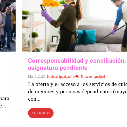
Corresponsabilidad y conciliación,
asignatura pendiente
Mar 7, 2023
|
Noticias Igualdad
|
0
|
8 marzo
,
igualdad
La oferta y el acceso a los servicios de cu
de menores y personas dependientes (may
para
con...
...
LEER MÁS