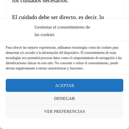
los cuidados necesarios.
El cuidado debe ser directo, es decir, lo
tienen que hacer el progenitor realmente, no
Gestionar el consentimiento de
delegarlo en otra persona, continuo y
las cookies
permanente.
Para ofrecer las mejores experiencias, utilizamos tecnologías como las cookies para
almacenar y/o acceder a la información del dispositivo. El consentimiento de estas
¿Quién tiene derecho a cobrar la
tecnologías nos permitirá procesar datos como el comportamiento de navegación o las
prestación en caso de separación, divorcio
identificaciones únicas en este sitio. No consentir o retirar el consentimiento, puede
afectar negativamente a ciertas características y funciones.
o nulidad en caso de matrimonio de los
progenitores?
ACEPTAR
En principio, el que se designe de mutuo
DENEGAR
acuerdo. En caso de existir conflicto entre
las partes, le corresponderá al que tenga la
VER PREFERENCIAS
custodia del menor y, si la custodia es
compartida, lo tendrá el que lo solicite