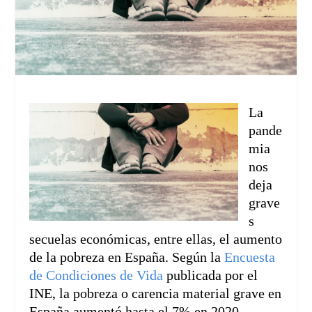
La
pande
mia
nos
deja
grave
s
secuelas económicas, entre ellas, el aumento
de la pobreza en España. Según la
Encuesta
de Condiciones de Vida
publicada por el
INE, la pobreza o carencia material grave en
España aumentó hasta el 7% en 2020,