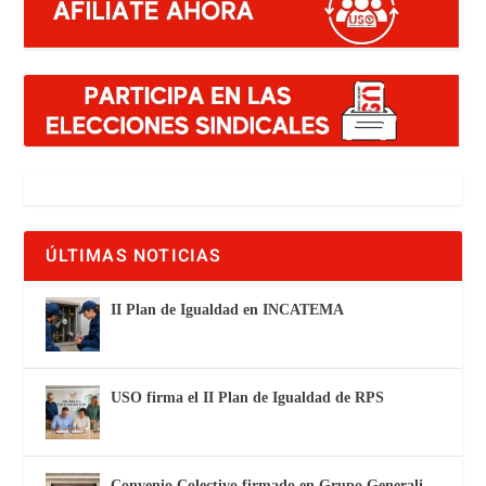
ÚLTIMAS NOTICIAS
II Plan de Igualdad en INCATEMA
USO firma el II Plan de Igualdad de RPS
Convenio Colectivo firmado en Grupo Generali