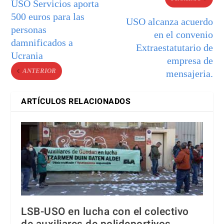
USO Servicios aporta
500 euros para las
USO alcanza acuerdo
personas
en el convenio
damnificados a
Extraestatutario de
Ucrania
empresa de
ANTERIOR
mensajeria.
ARTÍCULOS RELACIONADOS
LSB-USO en lucha con el colectivo