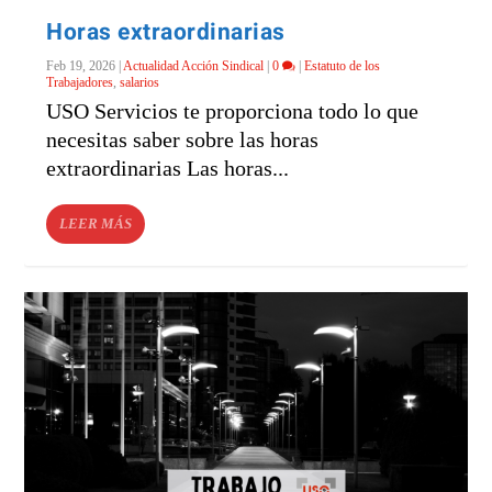
Horas extraordinarias
Feb 19, 2026
|
Actualidad Acción Sindical
|
0
|
Estatuto de los
Trabajadores
,
salarios
USO Servicios te proporciona todo lo que
necesitas saber sobre las horas
extraordinarias Las horas...
LEER MÁS