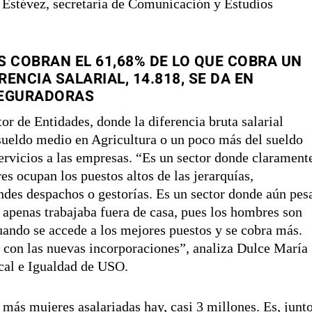
Estévez, secretaria de Comunicación y Estudios
S COBRAN EL 61,68% DE LO QUE COBRA UN
ENCIA SALARIAL, 14.818, SE DA EN
SEGURADORAS
or de Entidades, donde la diferencia bruta salarial
 sueldo medio en Agricultura o un poco más del sueldo
ervicios a las empresas. “Es un sector donde clarament
es ocupan los puestos altos de las jerarquías,
des despachos o gestorías. Es un sector donde aún pes
 apenas trabajaba fuera de casa, pues los hombres son
cuando se accede a los mejores puestos y se cobra más.
 con las nuevas incorporaciones”, analiza Dulce María
cal e Igualdad de USO.
e más mujeres asalariadas hay, casi 3 millones. Es, junt