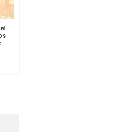
el
os
s