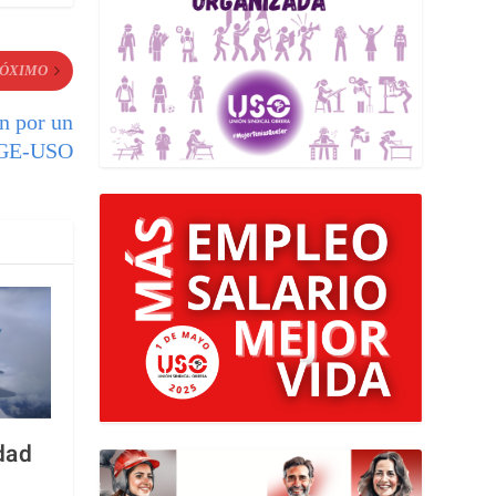
ÓXIMO
ón por un
NGE-USO
ldad