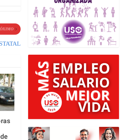
ÓXIMO
STATAL
oras
 de