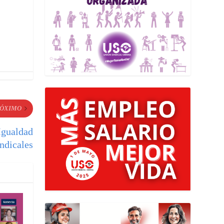
ÓXIMO
 Igualdad
indicales