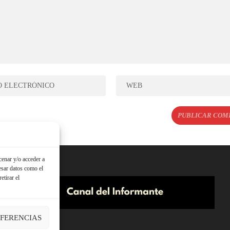
cenar y/o acceder a
esar datos como el
etirar el
EFERENCIAS