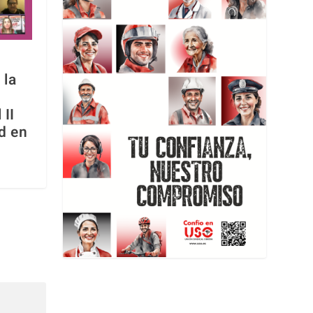
 la
 II
d en