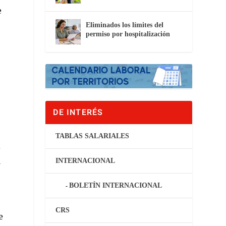
e
Eliminados los límites del
permiso por hospitalización
DE INTERÉS
TABLAS SALARIALES
e
l
INTERNACIONAL
BOLETÍN INTERNACIONAL
CRS
e