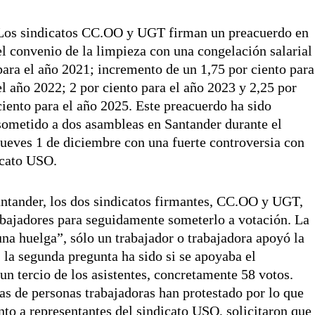
Los sindicatos CC.OO y UGT firman un preacuerdo en
el convenio de la limpieza con una congelación salarial
para el año 2021; incremento de un 1,75 por ciento para
el año 2022; 2 por ciento para el año 2023 y 2,25 por
ciento para el año 2025. Este preacuerdo ha sido
sometido a dos asambleas en Santander durante el
jueves 1 de diciembre con una fuerte controversia con
dicato USO.
antander, los dos sindicatos firmantes, CC.OO y UGT,
abajadores para seguidamente someterlo a votación. La
una huelga”, sólo un trabajador o trabajadora apoyó la
 la segunda pregunta ha sido si se apoyaba el
un tercio de los asistentes, concretamente 58 votos.
nas de personas trabajadoras han protestado por lo que
to a representantes del sindicato USO, solicitaron que