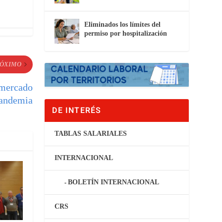
Eliminados los límites del
permiso por hospitalización
ÓXIMO
 mercado
pandemia
DE INTERÉS
TABLAS SALARIALES
INTERNACIONAL
BOLETÍN INTERNACIONAL
CRS