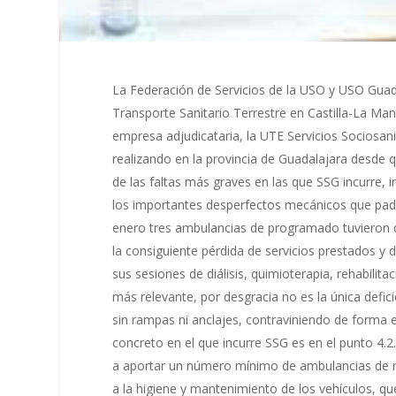
La Federación de Servicios de la USO y USO Guadal
Transporte Sanitario Terrestre en Castilla-La Ma
empresa adjudicataria, la UTE Servicios Sociosanit
realizando en la provincia de Guadalajara desde 
de las faltas más graves en las que SSG incurre, 
los importantes desperfectos mecánicos que pade
enero tres ambulancias de programado tuvieron q
la consiguiente pérdida de servicios prestados y 
sus sesiones de diálisis, quimioterapia, rehabilit
más relevante, por desgracia no es la única defici
sin rampas ni anclajes, contraviniendo de forma ex
concreto en el que incurre SSG es en el punto 4.2.
a aportar un número mínimo de ambulancias de r
a la higiene y mantenimiento de los vehículos, qu