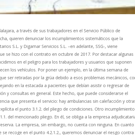
ajara, a través de sus trabajadores en el Servicio Público de
ncha, quieren denunciar los incumplimientos sistemáticos que la
arios S.L. y Digamar Servicios S.L. –en adelante, SSG-, viene
que se hizo con el contrato en octubre de 2017. Por destacar algunas
incidimos en el peligro para los trabajadores y usuarios que suponen
cen los vehículos. Por poner un ejemplo, en la última semana de
ue ser retiradas por la grúa debido a esos problemas mecánicos, co
dejando en la estacada a pacientes que debían asistir o regresar de
ación y consultas en general. Este hecho, que puede considerarse el
encia que presenta el servicio: hay ambulancias sin calefacción y otra
plícita el punto 3.1.2. del pliego de condiciones. Otro incumplimiento
1.1. del mencionado pliego. En él, se obliga a la empresa adjudicatari
eserva. La empresa, sin embargo, no cuenta con ninguna. En cuanto
e se recoge en el punto 4.2.1.2., queremos denunciar el riesgo contra