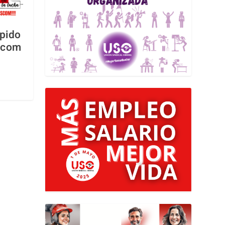
pido
scom