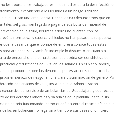
no les aporta a los trabajadores ni los medios para la desinfección d
tenimiento, exponiendo a los usuarios a un riesgo sanitario,
n la que utilizan una ambulancia. Desde la USO denunciamos que en
r tales peligros, han llegado a pagar de sus bolsillos material de
prevención de la salud, los trabajadores no cuentan con los
prevé la normativa, y catorce vehículos no han pasado la respectiva
iar que, a pesar de que el comité de empresa conoce todas estas
s para atajarlas. SSG también incumple lo dispuesto en cuanto a
falta de personal o una contratación que podría ser constitutiva de
prácticas y reducciones del 30% en los salarios. En el plano laboral,
ajo se pronuncie sobre las denuncias por estar cotizando por debajo
baja por embarazo de riesgo, en una clara discriminación de género. Po
ederación de Servicios de USO, insta “a que la Administración
 exhaustiva del servicio de ambulancias de Guadalajara y que recabe
 de los derechos laborales y salariales de la plantilla. Plantilla sin
ancia no estaría funcionando, como quedó patente el mismo día en qu
a de las ambulancias no llegaron a tiempo a sus bases o lo hicieron