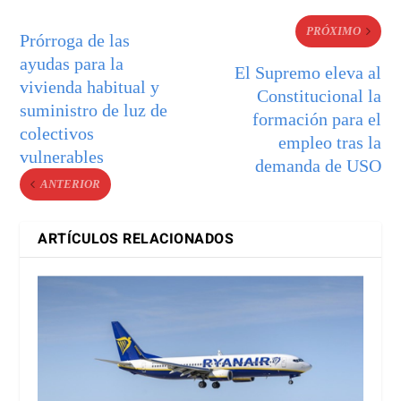
PRÓXIMO
Prórroga de las
ayudas para la
El Supremo eleva al
vivienda habitual y
Constitucional la
suministro de luz de
formación para el
colectivos
empleo tras la
vulnerables
demanda de USO
ANTERIOR
ARTÍCULOS RELACIONADOS