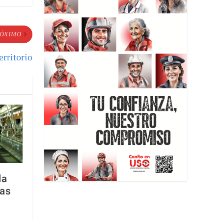
ÓXIMO
erritorio
la
jas