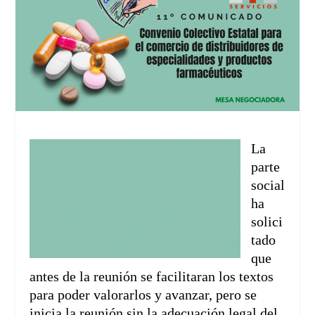
La
parte
social
ha
solici
tado
que
antes de la reunión se facilitaran los textos
para poder valorarlos y avanzar, pero se
inicia la reunión sin la adecuación legal del