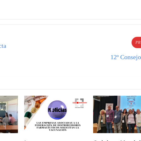
PR
cta
12º Consejo