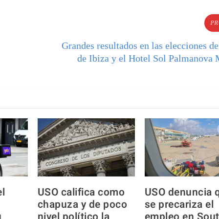
PR
Grandes resultados en las elecciones d
de Ibiza y el Hotel Sol Palmanova 
el
USO califica como
USO denuncia 
chapuza y de poco
se precariza el
u
nivel político la
empleo en Sou