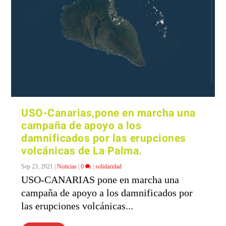
USO-Canarias,pone en marcha una
campaña de apoyo a los
damnificados por las erupciones
volcánicas de La Palma.
Sep 23, 2021
|
Noticias
|
0
|
solidaridad
USO-CANARIAS pone en marcha una
campaña de apoyo a los damnificados por
las erupciones volcánicas...