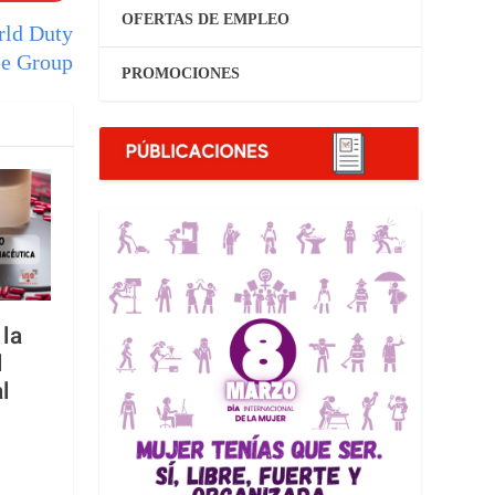
OFERTAS DE EMPLEO
rld Duty
ee Group
PROMOCIONES
la
l
l