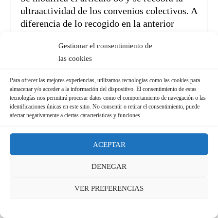
ultraactividad de los convenios colectivos. A
diferencia de lo recogido en la anterior
reforma laboral, aunque pase un año desde
Gestionar el consentimiento de
la denuncia sin acuerdo o no se llegue a
las cookies
acuerdo durante el proceso de negociación,
la vigencia del convenio colectivo se
Para ofrecer las mejores experiencias, utilizamos tecnologías como las cookies para
mantiene hasta nuevo acuerdo.
almacenar y/o acceder a la información del dispositivo. El consentimiento de estas
tecnologías nos permitirá procesar datos como el comportamiento de navegación o las
identificaciones únicas en este sitio. No consentir o retirar el consentimiento, puede
Materias que no aborda esta reforma
afectar negativamente a ciertas características y funciones.
laboral
ACEPTAR
La reforma no es tan estructural como se
DENEGAR
plantea. Tampoco entra a modificar muchos
de los puntos de la anterior reforma laboral
VER PREFERENCIAS
que sí que provocaron un cambio estructural
y un vuelco en las relaciones laborales.