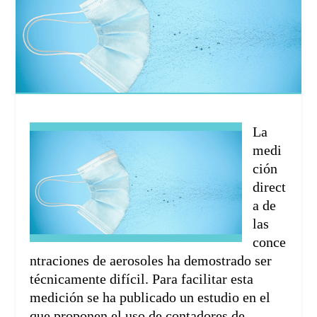
La
medi
ción
direct
a de
las
conce
ntraciones de aerosoles ha demostrado ser
técnicamente difícil. Para facilitar esta
medición se ha publicado un estudio en el
que proponen el uso de contadores de