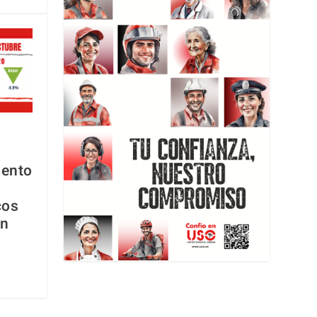
mento
cos
en