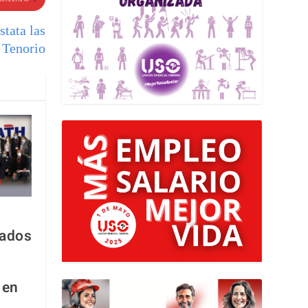
stata las
 Tenorio
gados
 en