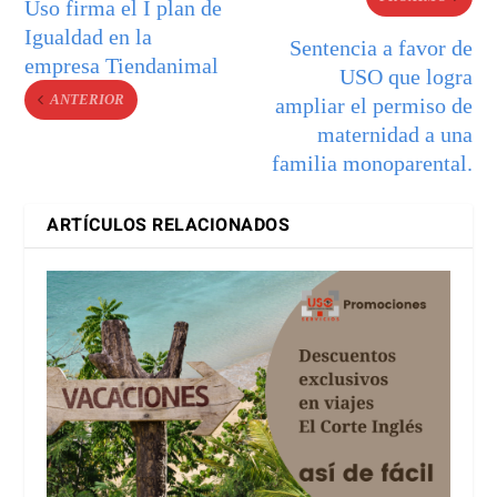
Uso firma el I plan de
Igualdad en la
Sentencia a favor de
empresa Tiendanimal
USO que logra
ANTERIOR
ampliar el permiso de
maternidad a una
familia monoparental.
ARTÍCULOS RELACIONADOS