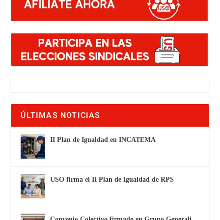
ÚLTIMAS NOTICIAS
II Plan de Igualdad en INCATEMA
USO firma el II Plan de Igualdad de RPS
Convenio Colectivo firmado en Grupo Generali