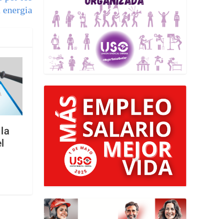
a energia
la
l