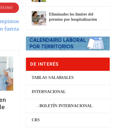
ÓXIMO
Eliminados los límites del
permiso por hospitalización
rumpimos
n fuerza
DE INTERÉS
TABLAS SALARIALES
INTERNACIONAL
 en
de
BOLETÍN INTERNACIONAL
CRS