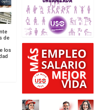
nte
s de
e los
ldad