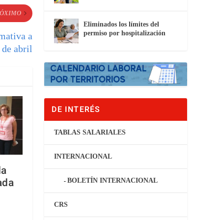
ÓXIMO
Eliminados los límites del
permiso por hospitalización
mativa a
 de abril
DE INTERÉS
TABLAS SALARIALES
INTERNACIONAL
da
ada
BOLETÍN INTERNACIONAL
CRS