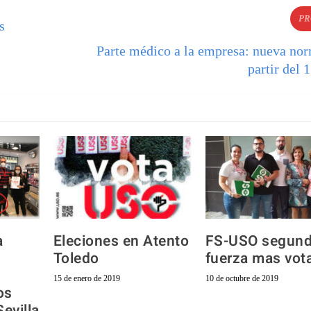
PR
s
Parte médico a la empresa: nueva nor
partir del 1
a
Eleciones en Atento
FS-USO segun
Toledo
fuerza mas vot
15 de enero de 2019
10 de octubre de 2019
os
evilla