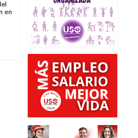
del
n en