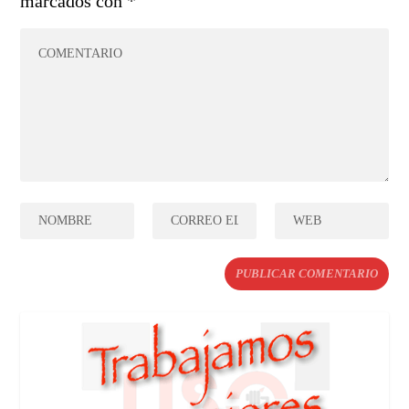
marcados con
*