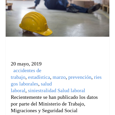
20 mayo, 2019
accidentes de
trabajo
,
estadística
,
marzo
,
prevención
,
ries
gos laborales
,
salud
laboral
,
siniestralidad
Salud laboral
Recientemente se han publicado los datos
por parte del Ministerio de Trabajo,
Migraciones y Seguridad Social