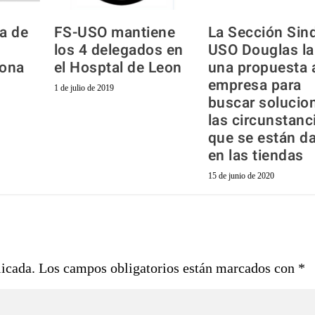
a de
FS-USO mantiene
La Sección Sind
los 4 delegados en
USO Douglas l
bona
el Hosptal de Leon
una propuesta a
s
empresa para
1 de julio de 2019
buscar solucio
las circunstanc
que se están d
en las tiendas
15 de junio de 2020
licada.
Los campos obligatorios están marcados con
*