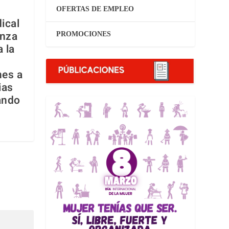
OFERTAS DE EMPLEO
ical
anza
PROMOCIONES
 la
nes a
ias
ando