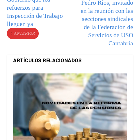
Pedro Ríos, invitado
refuerzos para
en la reunión con las
Inspección de Trabajo
secciones sindicales
lleguen ya
de la Federación de
ANTERIOR
Servicios de USO
Cantabria
ARTÍCULOS RELACIONADOS