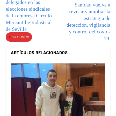
delegados en las
Sanidad vuelve a
elecciones sindicales
revisar y ampliar la
de la empresa Circulo
estrategia de
Mercantil e Industrial
detección, vigilancia
de Sevilla
y control del covid-
ANTERIOR
19.
ARTÍCULOS RELACIONADOS