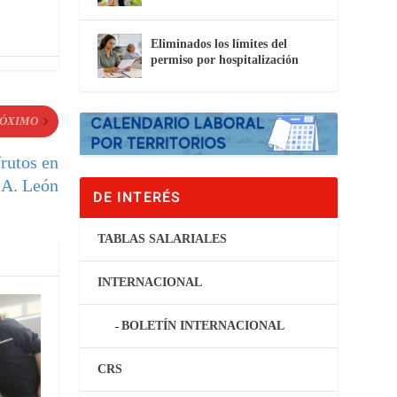
Eliminados los límites del
permiso por hospitalización
ÓXIMO
frutos en
.A. León
DE INTERÉS
TABLAS SALARIALES
INTERNACIONAL
BOLETÍN INTERNACIONAL
CRS