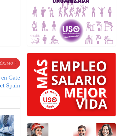
ÓXIMO
 en Gate
et Spain