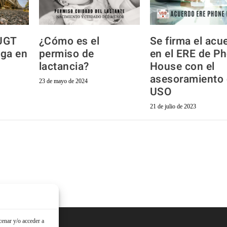
UGT
¿Cómo es el
Se firma el acu
ga en
permiso de
en el ERE de P
lactancia?
House con el
asesoramiento
23 de mayo de 2024
USO
21 de julio de 2023
cenar y/o acceder a