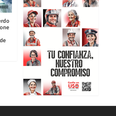
erdo
hone
 de