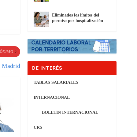
Eliminados los límites del
permiso por hospitalización
ÓXIMO
n Madrid
DE INTERÉS
TABLAS SALARIALES
INTERNACIONAL
BOLETÍN INTERNACIONAL
CRS