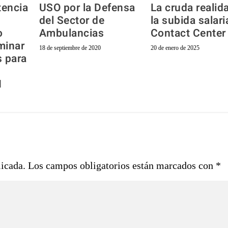
tencia
USO por la Defensa
La cruda realid
e
del Sector de
la subida salari
o
Ambulancias
Contact Center
minar
18 de septiembre de 2020
20 de enero de 2025
 para
I
licada.
Los campos obligatorios están marcados con
*