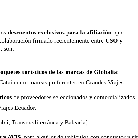
los
descuentos exclusivos para la afiliación
que
 colaboración firmado recientemente entre
USO y
, son:
paquetes turísticos de las marcas de Globalia
:
Catai como marcas preferentes en Grandes Viajes.
ticos
de proveedores seleccionados y comercializados
Viajes Ecuador.
ldi, Transmediterránea y Balearia).
t y AVIS
, para alquiler de vehículos con conductor y si