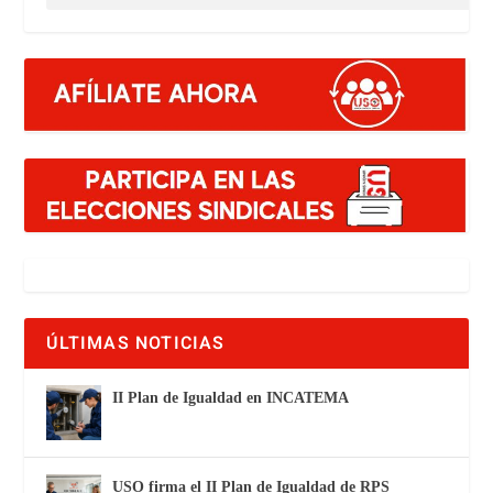
ÚLTIMAS NOTICIAS
II Plan de Igualdad en INCATEMA
USO firma el II Plan de Igualdad de RPS