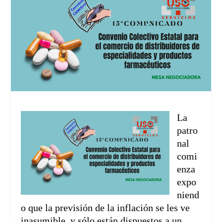
La
patro
nal
comi
enza
expo
niend
o que la previsión de la inflación se les ve
inasumible, y sólo están dispuestos a un